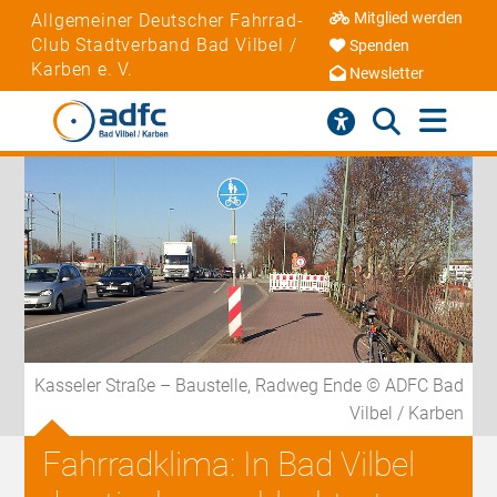
Mitglied werden
Allgemeiner Deutscher Fahrrad-
Club Stadtverband Bad Vilbel /
Spenden
Karben e. V.
Newsletter
Kasseler Straße – Baustelle, Radweg Ende © ADFC Bad
Vilbel / Karben
Fahrradklima: In Bad Vilbel