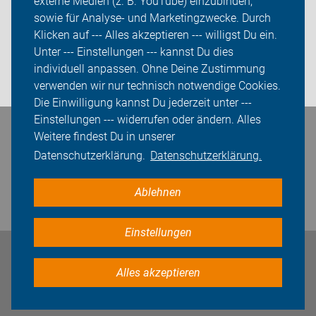
externe Medien (z. B. YouTube) einzubinden,
sowie für Analyse- und Marketingzwecke. Durch
ADFC BV/K
Klicken auf --- Alles akzeptieren --- willigst Du ein.
Sei dabei
Unter --- Einstellungen --- kannst Du dies
individuell anpassen. Ohne Deine Zustimmung
Login
verwenden wir nur technisch notwendige Cookies.
Die Einwilligung kannst Du jederzeit unter ---
Einstellungen --- widerrufen oder ändern. Alles
Weitere findest Du in unserer
Bleiben Sie in Kontakt
Datenschutzerklärung.
Datenschutzerklärung.
Ablehnen
Einstellungen
Impressum
Datenschutz
Cookie-Einstellungen
Alles akzeptieren