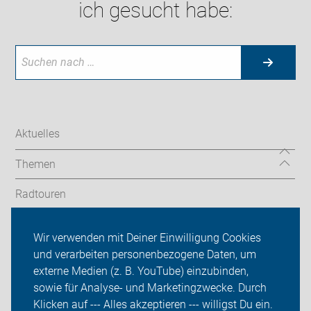
ich gesucht habe:
Aktuelles
Themen
Radtouren
Service
Wir verwenden mit Deiner Einwilligung Cookies
und verarbeiten personenbezogene Daten, um
Verkehrspolitik
externe Medien (z. B. YouTube) einzubinden,
sowie für Analyse- und Marketingzwecke. Durch
ADFC BV/K
Klicken auf --- Alles akzeptieren --- willigst Du ein.