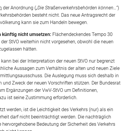
n
der Anordnung (
„Die Straßenverkehrsbehörden können…“
)
erkehrsbehörden besteht nicht. Das neue Antragsrecht der
Bevölkerung kann sie zum Handeln bewegen.
künftig nicht umsetzen:
Flächendeckendes Tempo 30
in der StVO weiterhin nicht vorgesehen, obwohl die neuen
 zugelassen hätten.
ann bei der Interpretation der neuen StVO nur begrenzt
üchliche Aussagen zum Verhältnis der alten und neuen Ziele
ermittlungsausschuss. Die Auslegung muss sich deshalb in
nn und Zweck der neuen Vorschriften stützen. Der Bundesrat
 um Ergänzungen der VwV-StVO um Definitionen,
zu ist seine Zustimmung erforderlich.
werden, ist die Leichtigkeit des Verkehrs (nur) als ein
heit darf nicht beeinträchtigt werden. Die nachträglich
 hervorgehobene Bedeutung der Sicherheit des Verkehrs