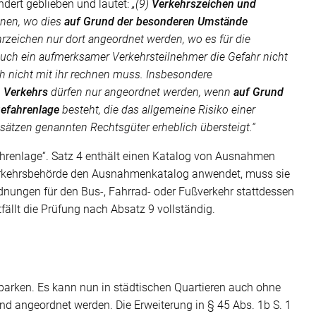
ndert geblieben und lautet:
„(9)
Verkehrszeichen und
dnen, wo dies
auf Grund der besonderen Umstände
hrzeichen nur dort angeordnet werden, wo es für die
l auch ein aufmerksamer Verkehrsteilnehmer die Gefahr nicht
ch nicht mit ihr rechnen muss. Insbesondere
n Verkehrs
dürfen nur angeordnet werden, wenn
auf Grund
 Gefahrenlage
besteht, die das allgemeine Risiko einer
sätzen genannten Rechtsgüter erheblich übersteigt.“
fahrenlage“. Satz 4 enthält einen Katalog von Ausnahmen
erkehrsbehörde den Ausnahmenkatalog anwendet, muss sie
nungen für den Bus-, Fahrrad- oder Fußverkehr stattdessen
fällt die Prüfung nach Absatz 9 vollständig.
parken. Es kann nun in städtischen Quartieren auch ohne
angeordnet werden. Die Erweiterung in § 45 Abs. 1b S. 1