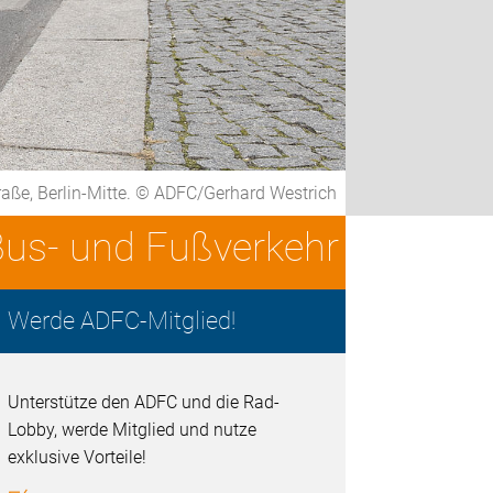
traße, Berlin-Mitte. © ADFC/Gerhard Westrich
Bus- und Fußverkehr
Werde ADFC-Mitglied!
Unterstütze den ADFC und die Rad-
Lobby, werde Mitglied und nutze
exklusive Vorteile!